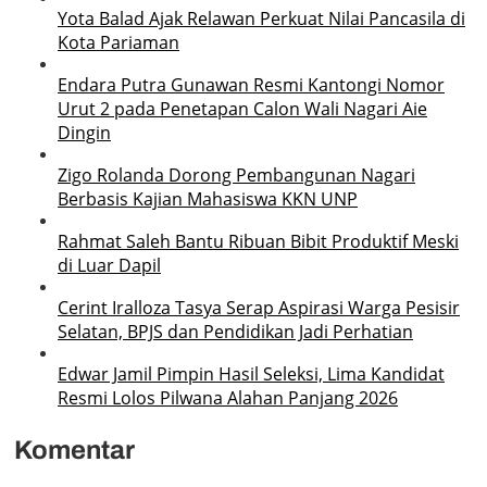
Yota Balad Ajak Relawan Perkuat Nilai Pancasila di
Kota Pariaman
Endara Putra Gunawan Resmi Kantongi Nomor
Urut 2 pada Penetapan Calon Wali Nagari Aie
Dingin
Zigo Rolanda Dorong Pembangunan Nagari
Berbasis Kajian Mahasiswa KKN UNP
Rahmat Saleh Bantu Ribuan Bibit Produktif Meski
di Luar Dapil
Cerint Iralloza Tasya Serap Aspirasi Warga Pesisir
Selatan, BPJS dan Pendidikan Jadi Perhatian
Edwar Jamil Pimpin Hasil Seleksi, Lima Kandidat
Resmi Lolos Pilwana Alahan Panjang 2026
Komentar