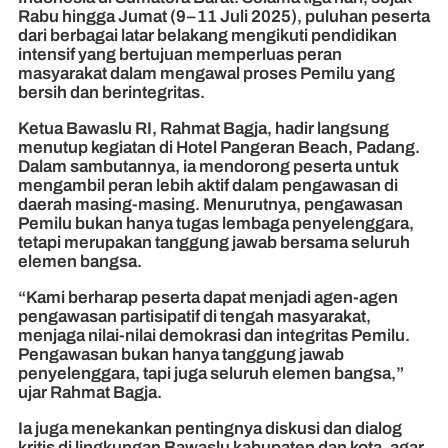
Rabu hingga Jumat (9–11 Juli 2025), puluhan peserta
dari berbagai latar belakang mengikuti pendidikan
intensif yang bertujuan memperluas peran
masyarakat dalam mengawal proses Pemilu yang
bersih dan berintegritas.
Ketua Bawaslu RI, Rahmat Bagja, hadir langsung
menutup kegiatan di Hotel Pangeran Beach, Padang.
Dalam sambutannya, ia mendorong peserta untuk
mengambil peran lebih aktif dalam pengawasan di
daerah masing-masing. Menurutnya, pengawasan
Pemilu bukan hanya tugas lembaga penyelenggara,
tetapi merupakan tanggung jawab bersama seluruh
elemen bangsa.
“Kami berharap peserta dapat menjadi agen-agen
pengawasan partisipatif di tengah masyarakat,
menjaga nilai-nilai demokrasi dan integritas Pemilu.
Pengawasan bukan hanya tanggung jawab
penyelenggara, tapi juga seluruh elemen bangsa,”
ujar Rahmat Bagja.
Ia juga menekankan pentingnya diskusi dan dialog
kritis di lingkungan Bawaslu kabupaten dan kota, agar