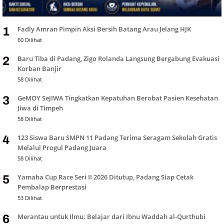
Fadly Amran Pimpin Aksi Bersih Batang Arau Jelang HJK
1
60 Dilihat
Baru Tiba di Padang, Zigo Rolanda Langsung Bergabung Evakuasi
2
Korban Banjir
58 Dilihat
GeMOY SeJIWA Tingkatkan Kepatuhan Berobat Pasien Kesehatan
3
Jiwa di Timpeh
58 Dilihat
123 Siswa Baru SMPN 11 Padang Terima Seragam Sekolah Gratis
4
Melalui Progul Padang Juara
58 Dilihat
Yamaha Cup Race Seri II 2026 Ditutup, Padang Siap Cetak
5
Pembalap Berprestasi
53 Dilihat
Merantau untuk Ilmu: Belajar dari Ibnu Waddah al-Qurthubi
6