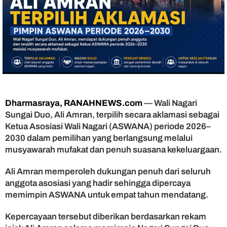
h
A
k
l
a
m
a
s
i
P
Dharmasraya, RANAHNEWS.com
— Wali Nagari
i
m
Sungai Duo, Ali Amran, terpilih secara aklamasi sebagai
p
Ketua Asosiasi Wali Nagari (ASWANA) periode 2026–
i
2030 dalam pemilihan yang berlangsung melalui
n
musyawarah mufakat dan penuh suasana kekeluargaan.
A
S
Ali Amran memperoleh dukungan penuh dari seluruh
W
anggota asosiasi yang hadir sehingga dipercaya
A
memimpin ASWANA untuk empat tahun mendatang.
N
A
P
Kepercayaan tersebut diberikan berdasarkan rekam
e