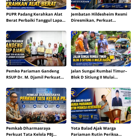
PUPR Padang Kerahkan Alat
Jembatan Hildesheim Resmi
Berat Perbaiki Tanggul Lapau
Diresmikan, Perkuat
Munggu
Persahabatan Padang dan
Kota Hildesheim
Pemko Pariaman Gandeng
Jalan Sungai Rumbai Timur–
RSUP Dr. M. Djamil Perkuat
Blok D Sitiung II Mulai
Tata Kelola dan Mutu
Diaspal, Kerusakan Belasan
Layanan Kesehatan
Tahun Segera Berakhir
Pemkab Dharmasraya
Yota Balad Ajak Warga
Perkuat Tata Kelola PBJ
Pariaman Rutin Periksa