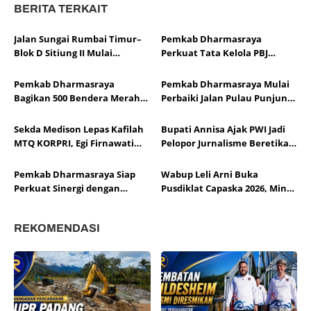
BERITA TERKAIT
Jalan Sungai Rumbai Timur–
Pemkab Dharmasraya
Blok D Sitiung II Mulai
Perkuat Tata Kelola PBJ
Diaspal, Kerusakan Belasan
melalui Sosialisasi Regulasi
Tahun Segera Berakhir
dan Mitigasi Risiko Hukum
Pemkab Dharmasraya
Pemkab Dharmasraya Mulai
Bagikan 500 Bendera Merah
Perbaiki Jalan Pulau Punjung–
Putih Sambut HUT Ke-81 RI
Kampung Surau
Sekda Medison Lepas Kafilah
Bupati Annisa Ajak PWI Jadi
MTQ KORPRI, Egi Firnawati
Pelopor Jurnalisme Beretika
Siap Wakili Sumbar di Tingkat
di Tengah Perkembangan AI
Nasional
Pemkab Dharmasraya Siap
Wabup Leli Arni Buka
Perkuat Sinergi dengan
Pusdiklat Capaska 2026, Minta
LKAAM di Bawah
Peserta Siap Emban Tugas
Kepemimpinan Marlon
Negara
REKOMENDASI
Martua