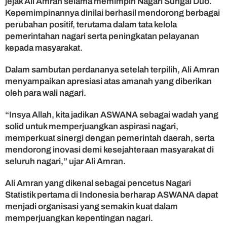
jejak Ali Amran selama memimpin Nagari Sungai Duo.
r
Kepemimpinannya dinilai berhasil mendorong berbagai
i
perubahan positif, terutama dalam tata kelola
o
pemerintahan nagari serta peningkatan pelayanan
d
kepada masyarakat.
e
2
0
Dalam sambutan perdananya setelah terpilih, Ali Amran
2
menyampaikan apresiasi atas amanah yang diberikan
6
oleh para wali nagari.
–
2
“Insya Allah, kita jadikan ASWANA sebagai wadah yang
0
solid untuk memperjuangkan aspirasi nagari,
3
memperkuat sinergi dengan pemerintah daerah, serta
0
mendorong inovasi demi kesejahteraan masyarakat di
seluruh nagari,” ujar Ali Amran.
Ali Amran yang dikenal sebagai pencetus Nagari
Statistik pertama di Indonesia berharap ASWANA dapat
menjadi organisasi yang semakin kuat dalam
memperjuangkan kepentingan nagari.