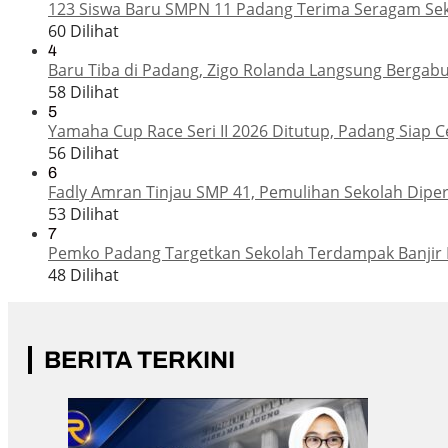
123 Siswa Baru SMPN 11 Padang Terima Seragam Seko
60 Dilihat
4
Baru Tiba di Padang, Zigo Rolanda Langsung Bergabu
58 Dilihat
5
Yamaha Cup Race Seri II 2026 Ditutup, Padang Siap 
56 Dilihat
6
Fadly Amran Tinjau SMP 41, Pemulihan Sekolah Dipe
53 Dilihat
7
Pemko Padang Targetkan Sekolah Terdampak Banjir 
48 Dilihat
BERITA TERKINI