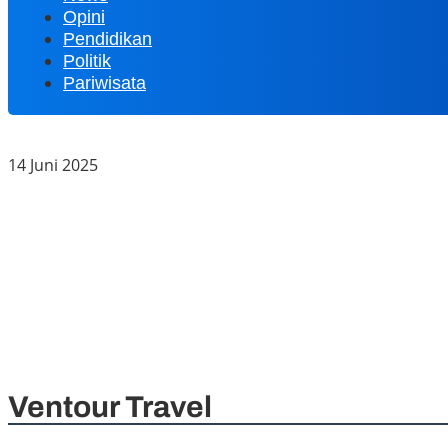
Opini
Pendidikan
Politik
Pariwisata
Ventour Travel Tawarkan Promo Umrah Hemat Rp3 Juta d
14 Juni 2025
KY Tetapkan 14 Calon Hakim Agung, Dhifla Wiyani dari S
Sekolah Rakyat Terbesar Indonesia Dibangun di Tanjung 
PUPR Padang Kerahkan Alat Berat Perbaiki Tanggul Lapa
Investasi Rp1,5 Triliun Sekolah Rakyat Diproyeksikan Ge
Nurfirmanwansyah Dorong 74 Nagari Solok Perkuat Transf
Ventour Travel