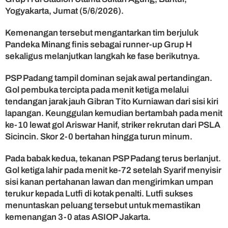
-
Yogyakarta, Jumat (5/6/2026).
0
,
Kemenangan tersebut mengantarkan tim berjuluk
P
S
Pandeka Minang finis sebagai runner-up Grup H
P
sekaligus melanjutkan langkah ke fase berikutnya.
P
a
PSP Padang tampil dominan sejak awal pertandingan.
d
Gol pembuka tercipta pada menit ketiga melalui
a
tendangan jarak jauh Gibran Tito Kurniawan dari sisi kiri
n
lapangan. Keunggulan kemudian bertambah pada menit
g
ke-10 lewat gol Ariswar Hanif, striker rekrutan dari PSLA
M
e
Sicincin. Skor 2-0 bertahan hingga turun minum.
l
a
Pada babak kedua, tekanan PSP Padang terus berlanjut.
j
Gol ketiga lahir pada menit ke-72 setelah Syarif menyisir
u
sisi kanan pertahanan lawan dan mengirimkan umpan
k
terukur kepada Lutfi di kotak penalti. Lutfi sukses
e
menuntaskan peluang tersebut untuk memastikan
3
2
kemenangan 3-0 atas ASIOP Jakarta.
B