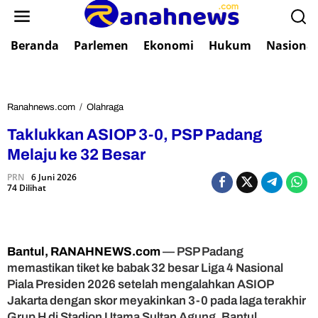
L
e
w
Beranda
Parlemen
Ekonomi
Hukum
Nasional
a
t
i
k
e
Ranahnews.com
/
Olahraga
T
k
a
Taklukkan ASIOP 3-0, PSP Padang
o
k
n
l
Melaju ke 32 Besar
t
u
e
PRN
6 Juni 2026
k
74 Dilihat
n
k
a
n
A
S
Bantul, RANAHNEWS.com
— PSP Padang
I
memastikan tiket ke babak 32 besar Liga 4 Nasional
O
Piala Presiden 2026 setelah mengalahkan ASIOP
P
Jakarta dengan skor meyakinkan 3-0 pada laga terakhir
3
Grup H di Stadion Utama Sultan Agung, Bantul,