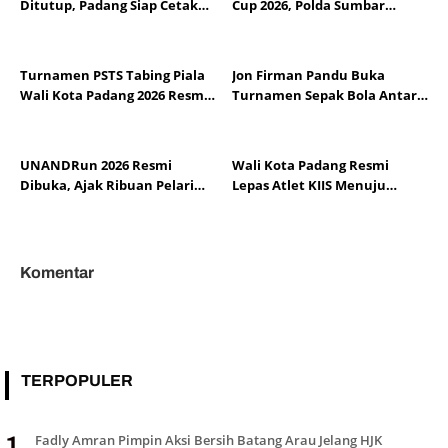
Ditutup, Padang Siap Cetak
Cup 2026, Polda Sumbar
Pembalap Berprestasi
Perkuat Pembinaan Esports
Turnamen PSTS Tabing Piala
Jon Firman Pandu Buka
Wali Kota Padang 2026 Resmi
Turnamen Sepak Bola Antar
Bergulir, Diikuti 16 Klub KU-14
Klub Sumbar 2026
UNANDRun 2026 Resmi
Wali Kota Padang Resmi
Dibuka, Ajak Ribuan Pelari
Lepas Atlet KIIS Menuju
Semarakkan Dies Natalis Ke-
Pariaman Open 2026
70 Universitas Andalas
Komentar
TERPOPULER
Fadly Amran Pimpin Aksi Bersih Batang Arau Jelang HJK
1