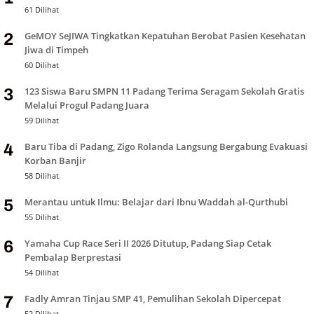
61 Dilihat
GeMOY SeJIWA Tingkatkan Kepatuhan Berobat Pasien Kesehatan
2
Jiwa di Timpeh
60 Dilihat
123 Siswa Baru SMPN 11 Padang Terima Seragam Sekolah Gratis
3
Melalui Progul Padang Juara
59 Dilihat
Baru Tiba di Padang, Zigo Rolanda Langsung Bergabung Evakuasi
4
Korban Banjir
58 Dilihat
Merantau untuk Ilmu: Belajar dari Ibnu Waddah al-Qurthubi
5
55 Dilihat
Yamaha Cup Race Seri II 2026 Ditutup, Padang Siap Cetak
6
Pembalap Berprestasi
54 Dilihat
Fadly Amran Tinjau SMP 41, Pemulihan Sekolah Dipercepat
7
52 Dilihat