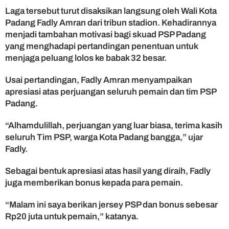
e
Laga tersebut turut disaksikan langsung oleh Wali Kota
s
Padang Fadly Amran dari tribun stadion. Kehadirannya
a
menjadi tambahan motivasi bagi skuad PSP Padang
r
yang menghadapi pertandingan penentuan untuk
menjaga peluang lolos ke babak 32 besar.
Usai pertandingan, Fadly Amran menyampaikan
apresiasi atas perjuangan seluruh pemain dan tim PSP
Padang.
“Alhamdulillah, perjuangan yang luar biasa, terima kasih
seluruh Tim PSP, warga Kota Padang bangga,” ujar
Fadly.
Sebagai bentuk apresiasi atas hasil yang diraih, Fadly
juga memberikan bonus kepada para pemain.
“Malam ini saya berikan jersey PSP dan bonus sebesar
Rp20 juta untuk pemain,” katanya.