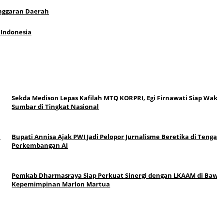
Anggaran Daerah
 Indonesia
Sekda Medison Lepas Kafilah MTQ KORPRI, Egi Firnawati Siap Waki
Sumbar di Tingkat Nasional
n
Bupati Annisa Ajak PWI Jadi Pelopor Jurnalisme Beretika di Teng
Perkembangan AI
Pemkab Dharmasraya Siap Perkuat Sinergi dengan LKAAM di Ba
Kepemimpinan Marlon Martua