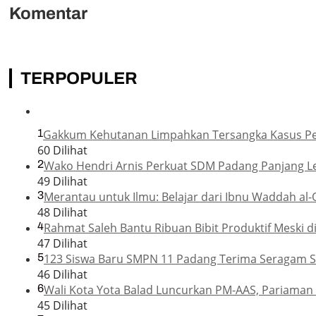
Komentar
TERPOPULER
1
Gakkum Kehutanan Limpahkan Tersangka Kasus Pemb
60 Dilihat
2
Wako Hendri Arnis Perkuat SDM Padang Panjang L
49 Dilihat
3
Merantau untuk Ilmu: Belajar dari Ibnu Waddah al-
48 Dilihat
4
Rahmat Saleh Bantu Ribuan Bibit Produktif Meski di
47 Dilihat
5
123 Siswa Baru SMPN 11 Padang Terima Seragam Se
46 Dilihat
6
Wali Kota Yota Balad Luncurkan PM-AAS, Pariaman 
45 Dilihat