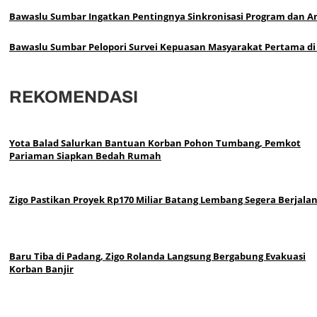
Bawaslu Sumbar Ingatkan Pentingnya Sinkronisasi Program dan 
Bawaslu Sumbar Pelopori Survei Kepuasan Masyarakat Pertama di
REKOMENDASI
Yota Balad Salurkan Bantuan Korban Pohon Tumbang, Pemkot
Pariaman Siapkan Bedah Rumah
Zigo Pastikan Proyek Rp170 Miliar Batang Lembang Segera Berjala
Baru Tiba di Padang, Zigo Rolanda Langsung Bergabung Evakuasi
Korban Banjir