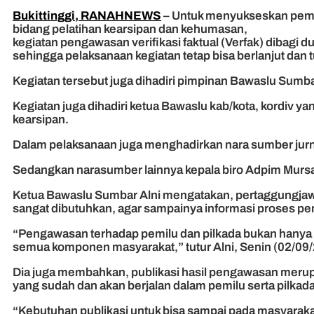
Bukittinggi, RANAHNEWS
– Untuk menyukseskan pemi
bidang pelatihan kearsipan dan kehumasan,
kegiatan pengawasan verifikasi faktual (Verfak) dibagi 
sehingga pelaksanaan kegiatan tetap bisa berlanjut dan 
Kegiatan tersebut juga dihadiri pimpinan Bawaslu Sumba
Kegiatan juga dihadiri ketua Bawaslu kab/kota, kordiv 
kearsipan.
Dalam pelaksanaan juga menghadirkan nara sumber jurna
Sedangkan narasumber lainnya kepala biro Adpim Mursa
Ketua Bawaslu Sumbar Alni mengatakan, pertaggungjawab
sangat dibutuhkan, agar sampainya informasi proses pe
“Pengawasan terhadap pemilu dan pilkada bukan hanya pa
semua komponen masyarakat,” tutur Alni, Senin (02/09
Dia juga membahkan, publikasi hasil pengawasan meru
yang sudah dan akan berjalan dalam pemilu serta pilkada
“Kebutuhan publikasi untuk bisa sampai pada masyarak