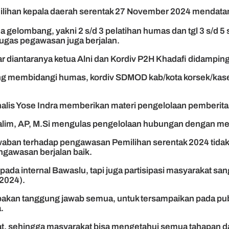
lihan kepala daerah serentak 27 November 2024 mendata
dua gelombang, yakni 2 s/d 3 pelatihan humas dan tgl 3 s/d
tugas pegawasan juga berjalan.
r diantaranya ketua Alni dan Kordiv P2H Khadafi didamping
yang membidangi humas, kordiv SDMOD kab/kota korsek/kase
lis Yose Indra memberikan materi pengelolaan pemberitaan
lim, AP, M.Si mengulas pengelolaan hubungan dengan medi
an terhadap pengawasan Pemilihan serentak 2024 tidak ha
ngawasan berjalan baik.
da internal Bawaslu, tapi juga partisipasi masyarakat san
/2024).
pakan tanggung jawab semua, untuk tersampaikan pada pub
.
at, sehingga masyarakat bisa mengetahui semua tahapan 