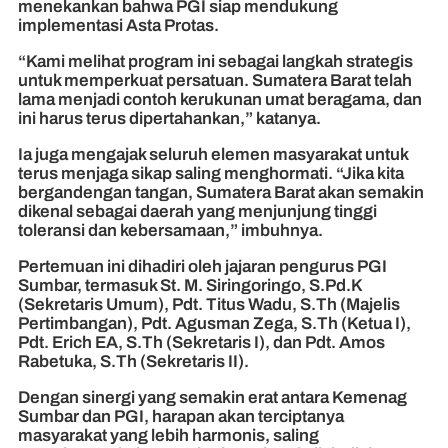
menekankan bahwa PGI siap mendukung
implementasi Asta Protas.
“Kami melihat program ini sebagai langkah strategis
untuk memperkuat persatuan. Sumatera Barat telah
lama menjadi contoh kerukunan umat beragama, dan
ini harus terus dipertahankan,” katanya.
Ia juga mengajak seluruh elemen masyarakat untuk
terus menjaga sikap saling menghormati. “Jika kita
bergandengan tangan, Sumatera Barat akan semakin
dikenal sebagai daerah yang menjunjung tinggi
toleransi dan kebersamaan,” imbuhnya.
Pertemuan ini dihadiri oleh jajaran pengurus PGI
Sumbar, termasuk St. M. Siringoringo, S.Pd.K
(Sekretaris Umum), Pdt. Titus Wadu, S.Th (Majelis
Pertimbangan), Pdt. Agusman Zega, S.Th (Ketua I),
Pdt. Erich EA, S.Th (Sekretaris I), dan Pdt. Amos
Rabetuka, S.Th (Sekretaris II).
Dengan sinergi yang semakin erat antara Kemenag
Sumbar dan PGI, harapan akan terciptanya
masyarakat yang lebih harmonis, saling