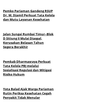
Pemko Pariaman Gandeng RSUP
Dr. M. Djamil Perkuat Tata Kelola
dan Mutu Layanan Kesehatan
Jalan Sungai Rumbai Timur–Blok
D Sitiung II Mulai Diaspal,
Kerusakan Belasan Tahun
Segera Berakhir
Pemkab Dharmasraya Perkuat
Tata Kelola PBJ melalui
Sosialisasi Regulasi dan Mitigasi
Risiko Hukum
Yota Balad Ajak Warga Pariaman
Rutin Periksa Kesehatan Cegah
Penyakit Tidak Menular