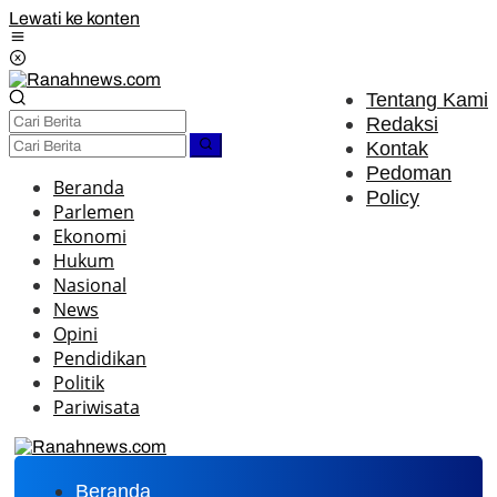
Lewati ke konten
Tentang Kami
Redaksi
Kontak
Pedoman
Beranda
Policy
Parlemen
Ekonomi
Hukum
Nasional
News
Opini
Pendidikan
Politik
Pariwisata
Beranda