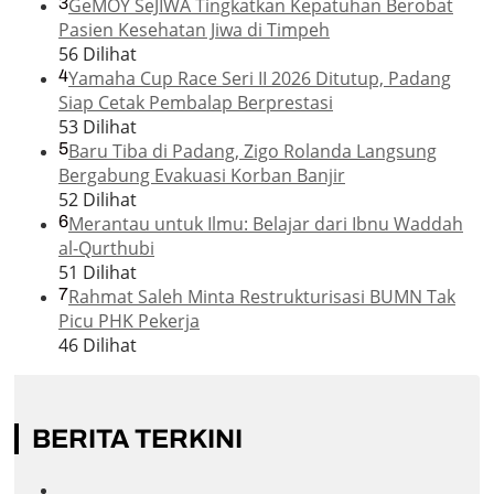
3
GeMOY SeJIWA Tingkatkan Kepatuhan Berobat
Pasien Kesehatan Jiwa di Timpeh
56 Dilihat
4
Yamaha Cup Race Seri II 2026 Ditutup, Padang
Siap Cetak Pembalap Berprestasi
53 Dilihat
5
Baru Tiba di Padang, Zigo Rolanda Langsung
Bergabung Evakuasi Korban Banjir
52 Dilihat
6
Merantau untuk Ilmu: Belajar dari Ibnu Waddah
al-Qurthubi
51 Dilihat
7
Rahmat Saleh Minta Restrukturisasi BUMN Tak
Picu PHK Pekerja
46 Dilihat
BERITA TERKINI