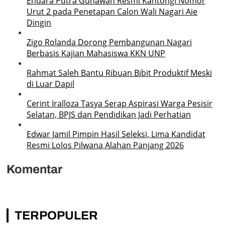
Endara Putra Gunawan Resmi Kantongi Nomor
Urut 2 pada Penetapan Calon Wali Nagari Aie
Dingin
Zigo Rolanda Dorong Pembangunan Nagari
Berbasis Kajian Mahasiswa KKN UNP
Rahmat Saleh Bantu Ribuan Bibit Produktif Meski
di Luar Dapil
Cerint Iralloza Tasya Serap Aspirasi Warga Pesisir
Selatan, BPJS dan Pendidikan Jadi Perhatian
Edwar Jamil Pimpin Hasil Seleksi, Lima Kandidat
Resmi Lolos Pilwana Alahan Panjang 2026
Komentar
TERPOPULER