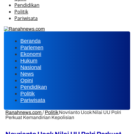
Pendidikan
Politik
Pariwisata
Beranda
Parlemen
Ekonomi
Hukum
Nasional
News
Opini
Pendidikan
Politik
Pariwisata
Ranahnews.com
/
Politik
Novrianto Ucok Nilai UU Polri
Perkuat Kemandirian Kepolisian