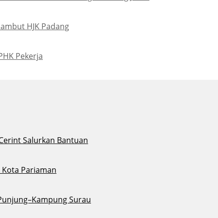
Sambut HJK Padang
PHK Pekerja
 Cerint Salurkan Bantuan
di Kota Pariaman
u Punjung–Kampung Surau