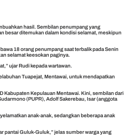
membuahkan hasil. Sembilan penumpang yang
ian besar ditemukan dalam kondisi selamat, meskipun
bawa 18 orang penumpang saat terbalik pada Senin
ukan selamat keesokan paginya.
t,” ujar Rudi kepada wartawan.
Pelabuhan Tuapejat, Mentawai, untuk mendapatkan
 Kabupaten Kepulauan Mentawai. Kini, sembilan dari
Sudarmono (PUPR), Adolf Sakerebau, Isar (anggota
enyelamatkan anak-anak, sedangkan beberapa anak
ar pantai Guluk-Guluk,” jelas sumber warga yang