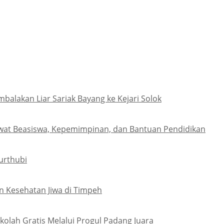
lakan Liar Sariak Bayang ke Kejari Solok
wat Beasiswa, Kepemimpinan, dan Bantuan Pendidikan
urthubi
 Kesehatan Jiwa di Timpeh
olah Gratis Melalui Progul Padang Juara