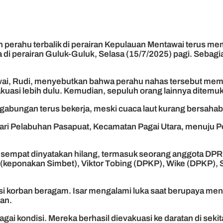
 perahu terbalik di perairan Kepulauan Mentawai terus 
 di perairan Guluk-Guluk, Selasa (15/7/2025) pagi. Sebag
wai, Rudi, menyebutkan bahwa perahu nahas tersebut mem
vakuasi lebih dulu. Kemudian, sepuluh orang lainnya ditem
abungan terus bekerja, meski cuaca laut kurang bersahaba
ari Pelabuhan Pasapuat, Kecamatan Pagai Utara, menuju 
empat dinyatakan hilang, termasuk seorang anggota DPRD
 (keponakan Simbet), Viktor Tobing (DPKP), Wike (DPKP), 
si korban beragam. Isar mengalami luka saat berupaya m
an.
i kondisi. Mereka berhasil dievakuasi ke daratan di sekit