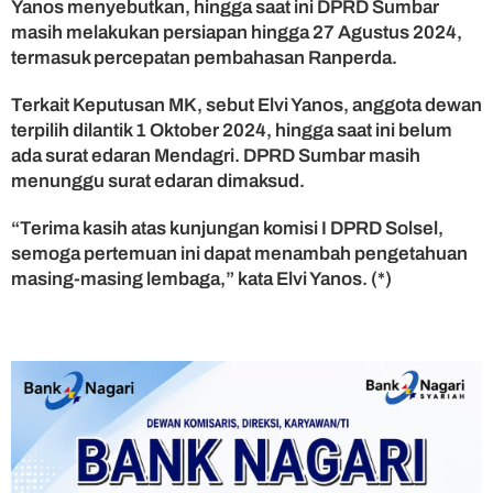
Yanos menyebutkan, hingga saat ini DPRD Sumbar
D
P
masih melakukan persiapan hingga 27 Agustus 2024,
R
termasuk percepatan pembahasan Ranperda.
D
S
Terkait Keputusan MK, sebut Elvi Yanos, anggota dewan
u
terpilih dilantik 1 Oktober 2024, hingga saat ini belum
m
ada surat edaran Mendagri. DPRD Sumbar masih
b
menunggu surat edaran dimaksud.
a
r
“Terima kasih atas kunjungan komisi I DPRD Solsel,
semoga pertemuan ini dapat menambah pengetahuan
masing-masing lembaga,” kata Elvi Yanos. (*)