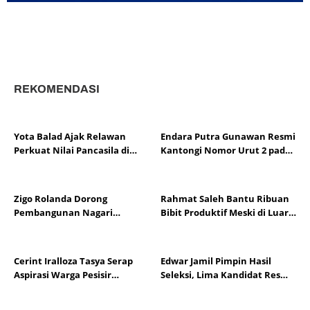
REKOMENDASI
Yota Balad Ajak Relawan
Endara Putra Gunawan Resmi
Perkuat Nilai Pancasila di
Kantongi Nomor Urut 2 pada
Kota Pariaman
Penetapan Calon Wali Nagari
Aie Dingin
Zigo Rolanda Dorong
Rahmat Saleh Bantu Ribuan
Pembangunan Nagari
Bibit Produktif Meski di Luar
Berbasis Kajian Mahasiswa
Dapil
KKN UNP
Cerint Iralloza Tasya Serap
Edwar Jamil Pimpin Hasil
Aspirasi Warga Pesisir
Seleksi, Lima Kandidat Resmi
Selatan, BPJS dan Pendidikan
Lolos Pilwana Alahan Panjang
Jadi Perhatian
2026