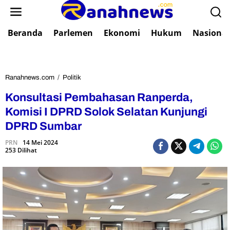
L
e
w
Beranda
Parlemen
Ekonomi
Hukum
Nasional
a
t
i
k
e
Ranahnews.com
/
Politik
K
k
o
Konsultasi Pembahasan Ranperda,
o
n
n
s
Komisi I DPRD Solok Selatan Kunjungi
t
u
DPRD Sumbar
e
l
n
t
PRN
14 Mei 2024
253 Dilihat
a
s
i
P
e
m
b
a