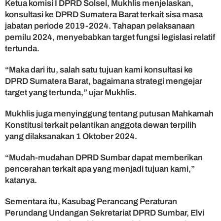
Ketua komisi I DPRD Solsel, Mukhlis menjelaskan,
R
konsultasi ke DPRD Sumatera Barat terkait sisa masa
D
jabatan periode 2019-2024. Tahapan pelaksanaan
S
pemilu 2024, menyebabkan target fungsi legislasi relatif
o
l
tertunda.
o
k
“Maka dari itu, salah satu tujuan kami konsultasi ke
S
DPRD Sumatera Barat, bagaimana strategi mengejar
e
target yang tertunda,” ujar Mukhlis.
l
a
Mukhlis juga menyinggung tentang putusan Mahkamah
t
Konstitusi terkait pelantikan anggota dewan terpilih
a
yang dilaksanakan 1 Oktober 2024.
n
K
u
“Mudah-mudahan DPRD Sumbar dapat memberikan
n
pencerahan terkait apa yang menjadi tujuan kami,”
j
katanya.
u
n
Sementara itu, Kasubag Perancang Peraturan
g
Perundang Undangan Sekretariat DPRD Sumbar, Elvi
i