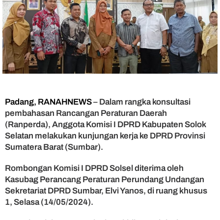
h
a
s
a
n
R
a
n
p
e
r
Padang, RANAHNEWS
– Dalam rangka konsultasi
d
pembahasan Rancangan Peraturan Daerah
a
(Ranperda), Anggota Komisi I DPRD Kabupaten Solok
,
Selatan melakukan kunjungan kerja ke DPRD Provinsi
K
Sumatera Barat (Sumbar).
o
m
Rombongan Komisi I DPRD Solsel diterima oleh
i
s
Kasubag Perancang Peraturan Perundang Undangan
i
Sekretariat DPRD Sumbar, Elvi Yanos, di ruang khusus
I
1, Selasa (14/05/2024).
D
P