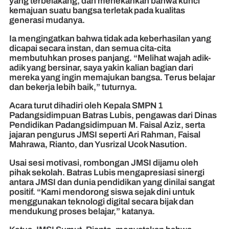
yang terbelakang, dan menekankan bahwa kunci
kemajuan suatu bangsa terletak pada kualitas
generasi mudanya.
Ia mengingatkan bahwa tidak ada keberhasilan yang
dicapai secara instan, dan semua cita-cita
membutuhkan proses panjang. “Melihat wajah adik-
adik yang bersinar, saya yakin kalian bagian dari
mereka yang ingin memajukan bangsa. Terus belajar
dan bekerja lebih baik,” tuturnya.
Acara turut dihadiri oleh Kepala SMPN 1
Padangsidimpuan Batras Lubis, pengawas dari Dinas
Pendidikan Padangsidimpuan M. Faisal Aziz, serta
jajaran pengurus JMSI seperti Ari Rahman, Faisal
Mahrawa, Rianto, dan Yusrizal Ucok Nasution.
Usai sesi motivasi, rombongan JMSI dijamu oleh
pihak sekolah. Batras Lubis mengapresiasi sinergi
antara JMSI dan dunia pendidikan yang dinilai sangat
positif. “Kami mendorong siswa sejak dini untuk
menggunakan teknologi digital secara bijak dan
mendukung proses belajar,” katanya.