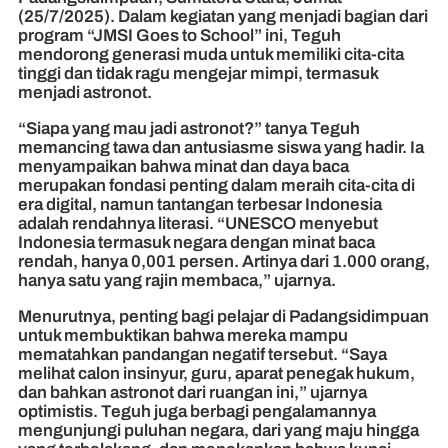
(25/7/2025). Dalam kegiatan yang menjadi bagian dari
program “JMSI Goes to School” ini, Teguh
mendorong generasi muda untuk memiliki cita-cita
tinggi dan tidak ragu mengejar mimpi, termasuk
menjadi astronot.
“Siapa yang mau jadi astronot?” tanya Teguh
memancing tawa dan antusiasme siswa yang hadir. Ia
menyampaikan bahwa minat dan daya baca
merupakan fondasi penting dalam meraih cita-cita di
era digital, namun tantangan terbesar Indonesia
adalah rendahnya literasi. “UNESCO menyebut
Indonesia termasuk negara dengan minat baca
rendah, hanya 0,001 persen. Artinya dari 1.000 orang,
hanya satu yang rajin membaca,” ujarnya.
Menurutnya, penting bagi pelajar di Padangsidimpuan
untuk membuktikan bahwa mereka mampu
mematahkan pandangan negatif tersebut. “Saya
melihat calon insinyur, guru, aparat penegak hukum,
dan bahkan astronot dari ruangan ini,” ujarnya
optimistis. Teguh juga berbagi pengalamannya
mengunjungi puluhan negara, dari yang maju hingga