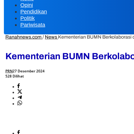
Opini
Pendidikan
Politik
Pariwisata
Ranahnews.com
/
News
Kementerian BUMN Berkolaborasi d
Kementerian BUMN Berkolabor
PRN
27 Desember 2024
528 Dilihat