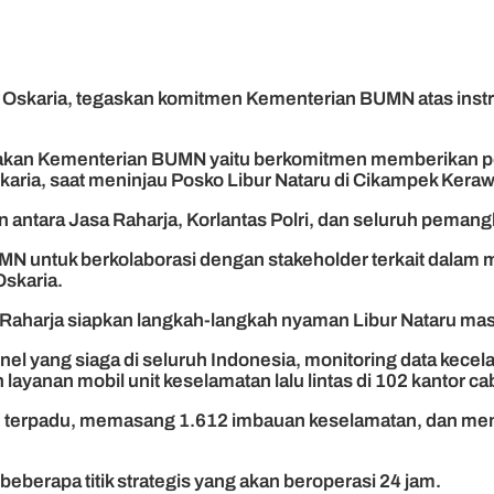
Oskaria, tegaskan komitmen Kementerian BUMN atas instru
anakan Kementerian BUMN yaitu berkomitmen memberikan p
ia, saat meninjau Posko Libur Nataru di Cikampek Kerawa
in antara Jasa Raharja, Korlantas Polri, dan seluruh peman
UMN untuk berkolaborasi dengan stakeholder terkait dalam m
Oskaria.
Raharja siapkan langkah-langkah nyaman Libur Nataru mas
el yang siaga di seluruh Indonesia, monitoring data kecelak
ayanan mobil unit keselamatan lalu lintas di 102 kantor c
an terpadu, memasang 1.612 imbauan keselamatan, dan meng
beberapa titik strategis yang akan beroperasi 24 jam.