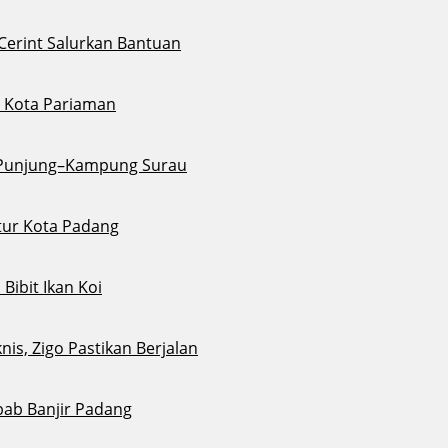
 Cerint Salurkan Bantuan
di Kota Pariaman
u Punjung–Kampung Surau
tur Kota Padang
ibit Ikan Koi
s, Zigo Pastikan Berjalan
bab Banjir Padang