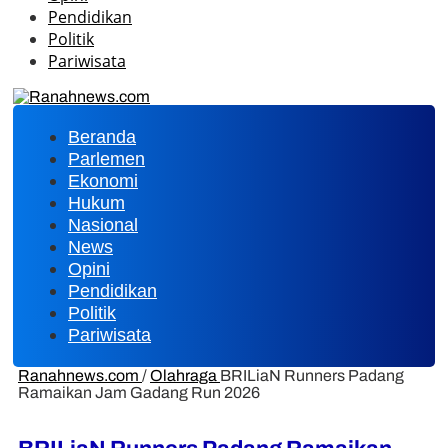
Pendidikan
Politik
Pariwisata
Beranda
Parlemen
Ekonomi
Hukum
Nasional
News
Opini
Pendidikan
Politik
Pariwisata
Ranahnews.com
/
Olahraga
BRILiaN Runners Padang
Ramaikan Jam Gadang Run 2026