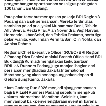
pengembangan sport tourism sekaligus peringatan
100 tahun Jam Gadang.
Para pelari tersebut merupakan pekerja BRI Region 3
Padang dan anak perusahaan. Mereka terdiri atas
sembilan pelari pria, yakni Muhammad Dani, Rifaldo,
Afly Swirya, Rezki Rifai, Alan Novendra, Vegi Harvan,
Hernando, Ikbar Sobri, dan Febrika Pratama, serta tiga
pelari wanita, yaitu Indah Permita Sari, Olin Nofita, dan
Annisa Rahma.
Regional Chief Executive Officer (RCEO) BRI Region
3 Padang Riza Pahlevi melalui Branch Office Head BRI
Bukittinggi Kurniadi mengatakan keikutsertaan
BRILiaN Runners Padang juga menjadi bagian dari
persiapan menghadapi Jakarta International
Marathon yang akan berlangsung pekan depan di
Gelora Bung Karno, Jakarta.
“Jam Gadang Run 2026 menjadi ajang pemanasan
bagi BRILiaN Runners Padang sebelum mengikuti
Jakarta International Marathon. Selain itu, kami
menyambut baik penyelenggaraan event ini karena
mampu menghadirkan semangat olahraga sekaligus