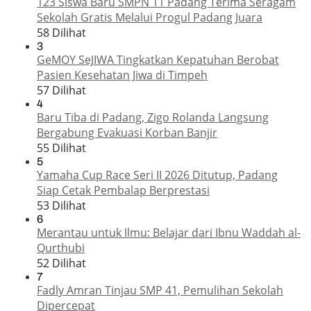
123 Siswa Baru SMPN 11 Padang Terima Seragam
Sekolah Gratis Melalui Progul Padang Juara
58 Dilihat
3
GeMOY SeJIWA Tingkatkan Kepatuhan Berobat
Pasien Kesehatan Jiwa di Timpeh
57 Dilihat
4
Baru Tiba di Padang, Zigo Rolanda Langsung
Bergabung Evakuasi Korban Banjir
55 Dilihat
5
Yamaha Cup Race Seri II 2026 Ditutup, Padang
Siap Cetak Pembalap Berprestasi
53 Dilihat
6
Merantau untuk Ilmu: Belajar dari Ibnu Waddah al-
Qurthubi
52 Dilihat
7
Fadly Amran Tinjau SMP 41, Pemulihan Sekolah
Dipercepat