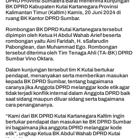
DPRD Provinsi Sumatera Barat menerima kunjungan
BK DPRD Kabupaten Kutai Kartanegara Provinsi
Kalimantan Timur (Kaltim) Kamis, 20 Juni 2024 di
ruang BK Kantor DPRD Sumbar.
Rombongan BK DPRD Kutai Kartanegara tersebut
dipimpin oleh Ketua H Abdul Wahab Arief beserta
rombongan yaitu Aini Faridah, H. sSafarudin
Pabonglean, dan Muhammad Ego. Rombongan
tersebut diterima oleh Tim Tenaga Ahli (TA-BK) DPRD
Sumbar Vino Oktara.
Dalam kunjungan tersebut tim K Kutai bertukar
pendapat, menanyakan serta memberikan masukan
kepada BK DPRD Sumbar, tentang bagaimana
caranya jika Anggota DPRD melanggar kode etik agar
tidak terjadi konflik internal dalam Anggota DPRD baik
saat sidang maupun diluar sidang serta bagaimana
cara penangananya.
“Kami dari BK DPRD Kutai Kartanegara Kaltim ingin
bertukar pendapat dan masukan ke BK DPRD Sumbar
ini bagaimana jika anggota DPRD melanggar kode
etik”, ungkap Ketua BK Abdul Wahab DPRD Kutai