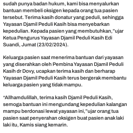
e
sudah punya badan hukum, kami bisa menyalurkan
n
bantuan membeli oksigen kepada orang tua pasien
K
tersebut. Terima kasih donatur yang peduli, sehingga
u
Yayasan Djamil Peduli Kasih bisa menyebarkan
r
kepedulian. Kepada pasien yang membutuhkan,”ujar
a
Ketua Pengurus Yayasan Djamil Peduli Kasih Edi
n
g
Suandi, Jumat (23/02/2024).
M
a
Keluarga pasien saat menerima bantuan dari yayasan
m
yang diserahkan oleh Pembina Yayasan Djamil Peduli
p
Kasih dr Dovy, ucapkan terima kasih dan berharap
u
Yayasan Djamil Peduli Kasih terus bergerak membantu
keluarga pasien yang tidak mampu.
“Allhamdulillah, terima kasih Djamil Peduli Kasih,
semoga bantuan ini mengundang kepedulian kalangan
mampu berdonasi lewat yayasan ini,”ujar orang tua
pasien saat penyerahan oksigen buat pasien anak laki
laki itu, Kamis siang kemarin.