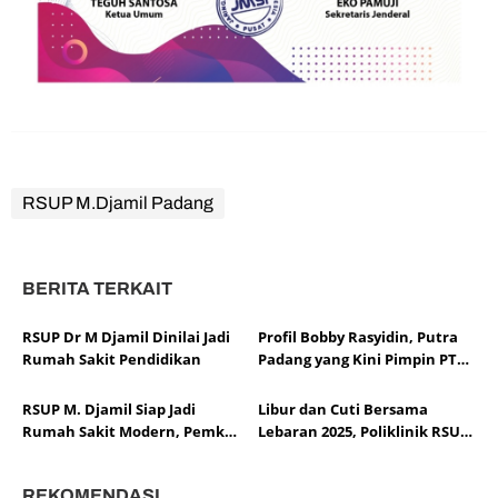
RSUP M.Djamil Padang
BERITA TERKAIT
RSUP Dr M Djamil Dinilai Jadi
Profil Bobby Rasyidin, Putra
Rumah Sakit Pendidikan
Padang yang Kini Pimpin PT
KAI
RSUP M. Djamil Siap Jadi
Libur dan Cuti Bersama
Rumah Sakit Modern, Pemkot
Lebaran 2025, Poliklinik RSUP
Padang Nyatakan Dukungan
Dr. M. Djamil Tetap
Penuh
Beroperasi dan Siaga 24 Jam
REKOMENDASI