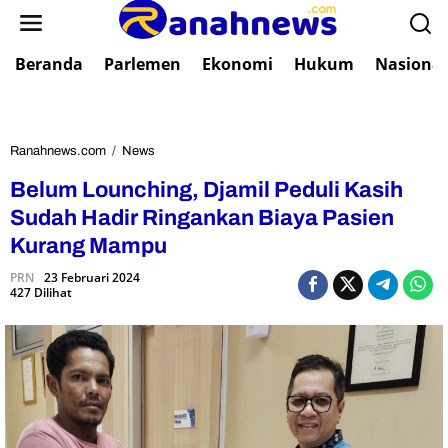
L
e
w
Beranda
Parlemen
Ekonomi
Hukum
Nasional
a
t
i
k
e
Ranahnews.com
/
News
B
k
e
Belum Lounching, Djamil Peduli Kasih
o
l
n
u
Sudah Hadir Ringankan Biaya Pasien
t
m
Kurang Mampu
e
L
n
o
PRN
23 Februari 2024
427 Dilihat
u
n
c
h
i
n
g
,