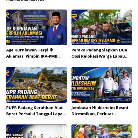
Age Kurniawan Terpilih
Pemko Padang Siapkan Dua
Aklamasi Pimpin IKA-PMII
Opsi Relokasi Warga Lapau
Dharmasraya
Munggu
PUPR Padang Kerahkan Alat
Jembatan Hildesheim Resmi
Berat Perbaiki Tanggul Lapau
Diresmikan, Perkuat
Munggu
Persahabatan Padang dan
Kota Hildesheim