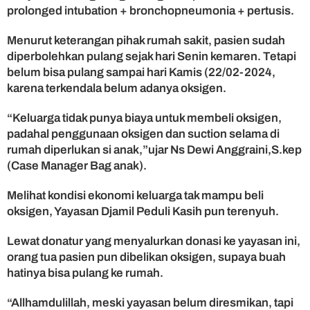
prolonged intubation + bronchopneumonia + pertusis.
a
d
i
Menurut keterangan pihak rumah sakit, pasien sudah
r
diperbolehkan pulang sejak hari Senin kemaren. Tetapi
R
belum bisa pulang sampai hari Kamis (22/02-2024,
i
karena terkendala belum adanya oksigen.
n
g
“Keluarga tidak punya biaya untuk membeli oksigen,
a
padahal penggunaan oksigen dan suction selama di
n
rumah diperlukan si anak,”ujar Ns Dewi Anggraini,S.kep
k
a
(Case Manager Bag anak).
n
B
Melihat kondisi ekonomi keluarga tak mampu beli
i
oksigen, Yayasan Djamil Peduli Kasih pun terenyuh.
a
y
Lewat donatur yang menyalurkan donasi ke yayasan ini,
a
orang tua pasien pun dibelikan oksigen, supaya buah
P
hatinya bisa pulang ke rumah.
a
s
“Allhamdulillah, meski yayasan belum diresmikan, tapi
i