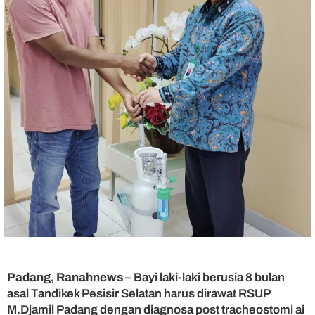
D
j
a
m
i
l
P
e
d
u
l
i
K
a
s
i
h
S
u
d
Padang, Ranahnews
– Bayi laki-laki berusia 8 bulan
a
asal Tandikek Pesisir Selatan harus dirawat RSUP
h
M.Djamil Padang dengan diagnosa post tracheostomi ai
H