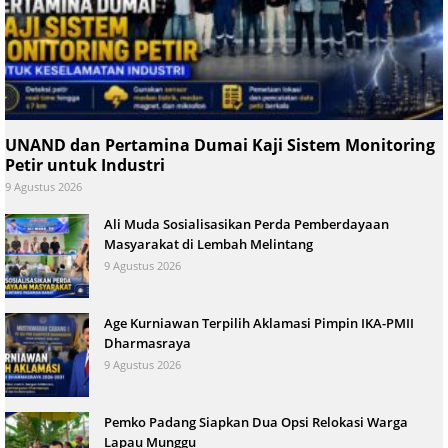
UNAND dan Pertamina Dumai Kaji Sistem Monitoring
Petir untuk Industri
9 Agustus 2026
Ali Muda Sosialisasikan Perda Pemberdayaan
Masyarakat di Lembah Melintang
9 Agustus 2026
Age Kurniawan Terpilih Aklamasi Pimpin IKA-PMII
Dharmasraya
9 Agustus 2026
Pemko Padang Siapkan Dua Opsi Relokasi Warga
Lapau Munggu