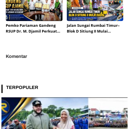
Pemko Pariaman Gandeng
Jalan Sungai Rumbai Timur–
RSUP Dr. M. Djamil Perkuat
Blok D Sitiung II Mulai
Tata Kelola dan Mutu
Diaspal, Kerusakan Belasan
Layanan Kesehatan
Tahun Segera Berakhir
Komentar
TERPOPULER