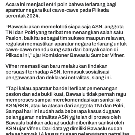
Acara ini menjadi entri poin bahwa terlarang bagi
aparatur negara ikut cawe-cawe pada Pilkada
serentak 2024.
“Bawaslu akan memelototi siapa saja ASN, anggota
TNI dan Polri yang terlbat memenangkan salah satu
Paslon, baik itu sebagai tim sukses maupun relawan,
regulasi memastikan aparatur negara terlarang untuk
cawe-cawe mendukung satu dari banyak calon di
Pilkada ini,”ujar Komisioner Bawaslu Sumbar Vifner.
Vifner memastikan baru melakukan tindakan
persuasif terhadap ASN, termasuk sosialisasi
pengawasan dan deklarasi netralitas, siang ini.
“Tapi kalau.aparatur bandel terlibat pemenangan
paslon dan ada bukti kuat, Bawaslu tidak pernah ragu
memproses sampai merekomendasikan sanksi ke
KSN/BKN, atau ke atasan dari anggota TNI dan Polri,
Sampai hari ini sudah ada beberapa kasus dugaan
pelanggaran netralitas ASN yg telah di proses oleh
Bawaslu bahkan ada yg sudah diberikan sanksi oleh
KSN ujar Vifner. Dari data yg dimiliki Bawaslu sudah
ada sebanyak 14 kasus dugaan pelanggaran netralitas