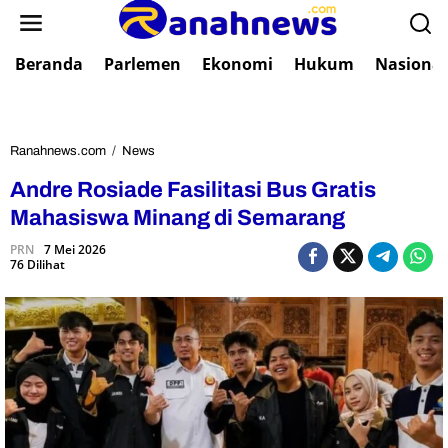
L
e
w
Beranda
Parlemen
Ekonomi
Hukum
Nasional
a
t
i
k
e
Ranahnews.com
/
News
A
k
n
Andre Rosiade Fasilitasi Bus Gratis
o
d
n
r
Mahasiswa Minang di Semarang
t
e
e
PRN
7 Mei 2026
R
76 Dilihat
n
o
s
i
a
d
e
F
a
s