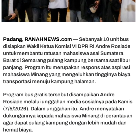
i
l
i
t
a
s
i
Padang, RANAHNEWS.com
— Sebanyak 10 unit bus
B
disiapkan Wakil Ketua Komisi VI DPR RI Andre Rosiade
u
untuk membantu ratusan mahasiswa asal Sumatera
s
Barat di Semarang pulang kampung bersama saat libur
G
panjang. Program itu merupakan respons atas aspirasi
r
mahasiswa Minang yang mengeluhkan tingginya biaya
a
t
transportasi menuju kampung halaman.
i
s
Program bus gratis tersebut disampaikan Andre
M
Rosiade melalui unggahan media sosialnya pada Kamis
a
(7/5/2026). Dalam unggahan itu, Andre menyatakan
h
dukungannya kepada mahasiswa Minang di perantauan
a
agar dapat pulang kampung dengan lebih mudah dan
s
hemat biaya.
i
s