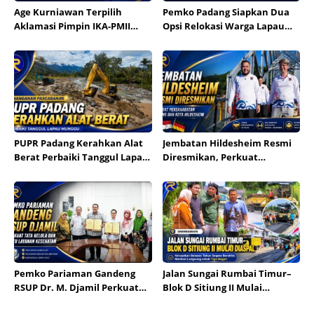
Age Kurniawan Terpilih
Pemko Padang Siapkan Dua
Aklamasi Pimpin IKA-PMII
Opsi Relokasi Warga Lapau
Dharmasraya
Munggu
PUPR Padang Kerahkan Alat
Jembatan Hildesheim Resmi
Berat Perbaiki Tanggul Lapau
Diresmikan, Perkuat
Munggu
Persahabatan Padang dan
Kota Hildesheim
Pemko Pariaman Gandeng
Jalan Sungai Rumbai Timur–
RSUP Dr. M. Djamil Perkuat
Blok D Sitiung II Mulai
Tata Kelola dan Mutu
Diaspal, Kerusakan Belasan