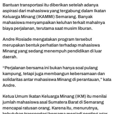
w
Bantuan transportasi itu diberikan setelah adanya
a
aspirasi dari mahasiswa yang tergabung dalam Ikatan
M
Keluarga Minang (IKAMMI) Semarang. Banyak
i
mahasiswa menyampaikan keluhan terkait mahalnya
n
biaya perjalanan, terutama saat musim liburan.
a
n
Andre Rosiade mengatakan program tersebut
g
d
merupakan bentuk perhatian terhadap mahasiswa
i
Minang yang sedang menempuh pendidikan di luar
S
daerah.
e
m
“Perjalanan bersama ini bukan hanya soal pulang
a
kampung, tetapi juga membangun kebersamaan dan
r
solidaritas antar mahasiswa Minang di perantauan,” kata
a
Andre.
n
g
Ketua Umum Ikatan Keluarga Minang (IKM) itu menilai
jumlah mahasiswa asal Sumatera Barat di Semarang
mencapai ratusan orang. Karena itu, menurutnya,
kebutuhan transportasi bersama menjadi penting agar