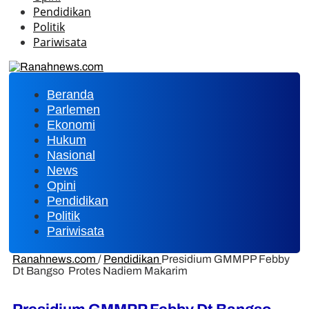
Pendidikan
Politik
Pariwisata
Beranda
Parlemen
Ekonomi
Hukum
Nasional
News
Opini
Pendidikan
Politik
Pariwisata
Ranahnews.com
/
Pendidikan
Presidium GMMPP Febby
Dt Bangso Protes Nadiem Makarim