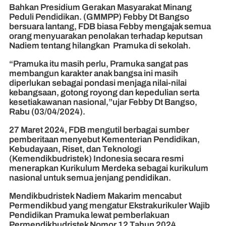
Bahkan Presidium Gerakan Masyarakat Minang
Peduli Pendidikan. (GMMPP) Febby Dt Bangso
bersuara lantang, FDB biasa Febby mengajak semua
orang menyuarakan penolakan terhadap keputsan
Nadiem tentang hilangkan Pramuka di sekolah.
“Pramuka itu masih perlu, Pramuka sangat pas
membangun karakter anak bangsa ini masih
diperlukan sebagai pondasi menjaga nilai-nilai
kebangsaan, gotong royong dan kepedulian serta
kesetiakawanan nasional,”ujar Febby Dt Bangso,
Rabu (03/04/2024).
27 Maret 2024, FDB mengutil berbagai sumber
pemberitaan menyebut Kementerian Pendidikan,
Kebudayaan, Riset, dan Teknologi
(Kemendikbudristek) Indonesia secara resmi
menerapkan Kurikulum Merdeka sebagai kurikulum
nasional untuk semua jenjang pendidikan.
Mendikbudristek Nadiem Makarim mencabut
Permendikbud yang mengatur Ekstrakurikuler Wajib
Pendidikan Pramuka lewat pemberlakuan
Permendikbudristek Nomor 12 Tahun 2024.