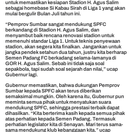
untuk memastikan kesiapan Stadion H. Agus Salim
sebagai homebase Si Kabau Sirah di Liga 1 yang akan
mulai bergulir Bulan Juli tahun ini.
“Pemprov Sumbar sangat mendukung SPFC
berkandang di Stadion H. Agus Salim, dan
menyambut baik rencana renovasi stadion untuk
memenuhi standar Liga 1. Untuk teknis penyewaan
stadion, akan segera kita finalkan. Jangankan untuk
jangka pendek setahun dua tahun, justru kita berharap
Semen Padang FC berkadang selama-lamanya di
GOR H. Agus Salim. Sebab ini tidak saja soal
sepakbola, tapi sudah soal sejarah dan nilai,” ucap
Gubernur lagi.
Gubernur memastikan, bahwa dukungan Pemprov
Sumbar kepada SPFC akan terus diberikan
semaksimal mungkin. Oleh karena itu, Gubernur pun
meminta semua pihak untuk menyatukan suara
mendukung SPFC, sehingga prestasi terbaik dapat
dihasilkan. “Kita berterima kasih kepada semua pihak
atas perhatian kepada Semen Padang. Termasuk
perhatian legislator kita di Senayan. Mari terus sama-
sama mendukung klub kebanggaan kita,” ucap