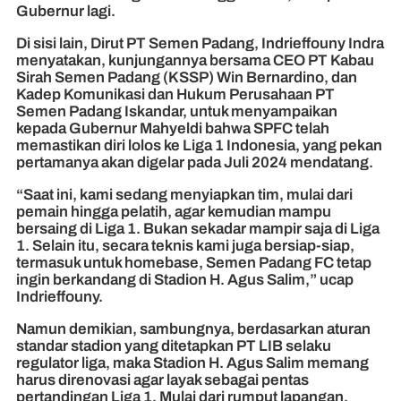
Gubernur lagi.
Di sisi lain, Dirut PT Semen Padang, Indrieffouny Indra
menyatakan, kunjungannya bersama CEO PT Kabau
Sirah Semen Padang (KSSP) Win Bernardino, dan
Kadep Komunikasi dan Hukum Perusahaan PT
Semen Padang Iskandar, untuk menyampaikan
kepada Gubernur Mahyeldi bahwa SPFC telah
memastikan diri lolos ke Liga 1 Indonesia, yang pekan
pertamanya akan digelar pada Juli 2024 mendatang.
“Saat ini, kami sedang menyiapkan tim, mulai dari
pemain hingga pelatih, agar kemudian mampu
bersaing di Liga 1. Bukan sekadar mampir saja di Liga
1. Selain itu, secara teknis kami juga bersiap-siap,
termasuk untuk homebase, Semen Padang FC tetap
ingin berkandang di Stadion H. Agus Salim,” ucap
Indrieffouny.
Namun demikian, sambungnya, berdasarkan aturan
standar stadion yang ditetapkan PT LIB selaku
regulator liga, maka Stadion H. Agus Salim memang
harus direnovasi agar layak sebagai pentas
pertandingan Liga 1. Mulai dari rumput lapangan,