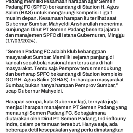
Padang memiliki kesamaan harapan agar Semen
Padang FC (SPFC) berkandang di Stadion H. Agus
Salim (HAS) untuk mengarungi kompetisi Liga 1
musim depan. Kesamaan harapan itu terlihat saat
Gubernur Sumbar, Mahyeldi Ansharullah menerima
kunjungan Dirut PT Semen Padang beserta jajaran
dan manajemen SPFC di Istana Gubernuran, Minggu
(17/03/2024).
“Semen Padang FC adalah klub kebanggaan
masyarakat Sumbar. Memiliki sejarah panjang di
kancah sepakbola nasional dan terus ada di hati
masyarakat. Tentu saja Pemprov terus mendukung
dan berharap SPFC bekandang di Stadion kompleks
GOR H. Agus Salim (GHAS). Ini harapan masyarakat
Sumbar, bukan hanya harapan Pemprov Sumbar,”
ucap Gubernur Mahyeldi.
Harapan serupa, kata Gubernur lagi, ternyata juga
menjadi harapan manajemen PT Semen Padang yang
menaungi Semen Padang FC. Sebagaimana
diutarakan oleh Dirut PT Semen Padang, Indrieffouny
Indra, dalam pertemuan tersebut. Hanya saja, ada
beberapa detil kesepakatan yang perlu dimatangkan