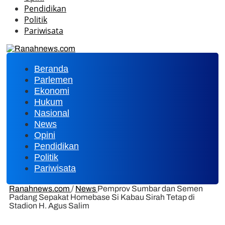
Pendidikan
Politik
Pariwisata
Beranda
Parlemen
Ekonomi
Hukum
Nasional
News
Opini
Pendidikan
Politik
Pariwisata
Ranahnews.com
/
News
Pemprov Sumbar dan Semen
Padang Sepakat Homebase Si Kabau Sirah Tetap di
Stadion H. Agus Salim