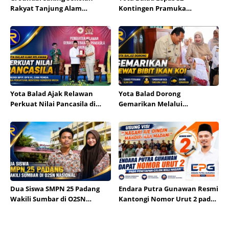
Rakyat Tanjung Alam
Kontingen Pramuka
Ditargetkan September,
Pariaman ke Jambore
Bupati Eka Putra Sebut
Nasional XII
Terbesar di Indonesia
Yota Balad Ajak Relawan
Yota Balad Dorong
Perkuat Nilai Pancasila di
Gemarikan Melalui
Kota Pariaman
Pembagian Bibit Ikan Koi
Dua Siswa SMPN 25 Padang
Endara Putra Gunawan Resmi
Wakili Sumbar di O2SN
Kantongi Nomor Urut 2 pada
Nasional
Penetapan Calon Wali Nagari
Aie Dingin