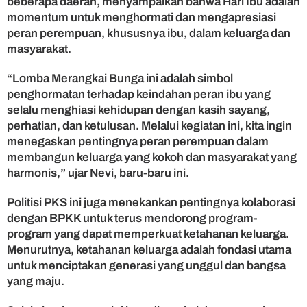
beberapa daerah, menyampaikan bahwa Hari Ibu adalah
u
momentum untuk menghormati dan mengapresiasi
k
peran perempuan, khususnya ibu, dalam keluarga dan
K
a
masyarakat.
u
m
“Lomba Merangkai Bunga ini adalah simbol
P
penghormatan terhadap keindahan peran ibu yang
e
selalu menghiasi kehidupan dengan kasih sayang,
r
perhatian, dan ketulusan. Melalui kegiatan ini, kita ingin
e
menegaskan pentingnya peran perempuan dalam
m
p
membangun keluarga yang kokoh dan masyarakat yang
u
harmonis,” ujar Nevi, baru-baru ini.
a
n
Politisi PKS ini juga menekankan pentingnya kolaborasi
d
dengan BPKK untuk terus mendorong program-
i
program yang dapat memperkuat ketahanan keluarga.
A
Menurutnya, ketahanan keluarga adalah fondasi utama
g
untuk menciptakan generasi yang unggul dan bangsa
a
m
yang maju.