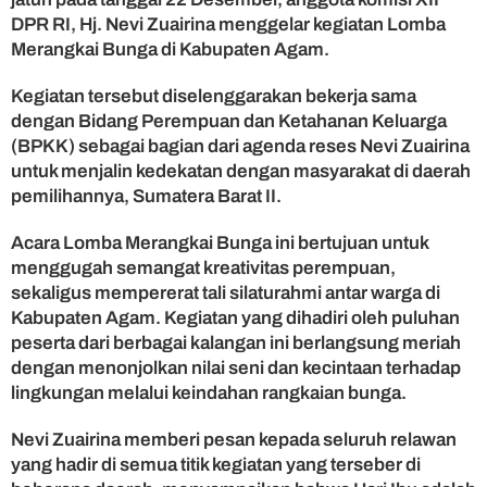
L
DPR RI, Hj. Nevi Zuairina menggelar kegiatan Lomba
o
Merangkai Bunga di Kabupaten Agam.
m
b
Kegiatan tersebut diselenggarakan bekerja sama
a
dengan Bidang Perempuan dan Ketahanan Keluarga
M
(BPKK) sebagai bagian dari agenda reses Nevi Zuairina
e
r
untuk menjalin kedekatan dengan masyarakat di daerah
a
pemilihannya, Sumatera Barat II.
n
g
Acara Lomba Merangkai Bunga ini bertujuan untuk
k
menggugah semangat kreativitas perempuan,
a
sekaligus mempererat tali silaturahmi antar warga di
i
Kabupaten Agam. Kegiatan yang dihadiri oleh puluhan
B
peserta dari berbagai kalangan ini berlangsung meriah
u
n
dengan menonjolkan nilai seni dan kecintaan terhadap
g
lingkungan melalui keindahan rangkaian bunga.
a
u
Nevi Zuairina memberi pesan kepada seluruh relawan
n
yang hadir di semua titik kegiatan yang terseber di
t