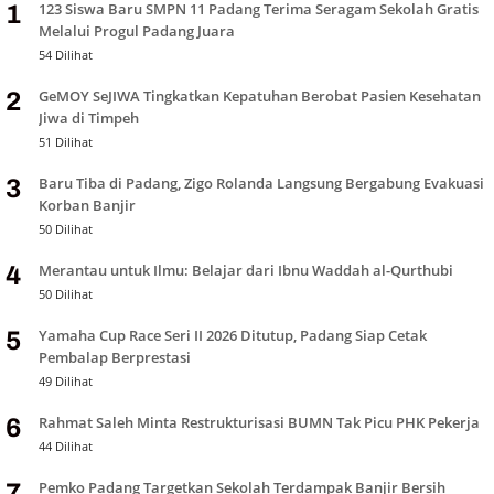
123 Siswa Baru SMPN 11 Padang Terima Seragam Sekolah Gratis
1
Melalui Progul Padang Juara
54 Dilihat
GeMOY SeJIWA Tingkatkan Kepatuhan Berobat Pasien Kesehatan
2
Jiwa di Timpeh
51 Dilihat
Baru Tiba di Padang, Zigo Rolanda Langsung Bergabung Evakuasi
3
Korban Banjir
50 Dilihat
Merantau untuk Ilmu: Belajar dari Ibnu Waddah al-Qurthubi
4
50 Dilihat
Yamaha Cup Race Seri II 2026 Ditutup, Padang Siap Cetak
5
Pembalap Berprestasi
49 Dilihat
Rahmat Saleh Minta Restrukturisasi BUMN Tak Picu PHK Pekerja
6
44 Dilihat
Pemko Padang Targetkan Sekolah Terdampak Banjir Bersih
7