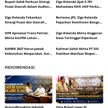
Bupati Solok Perkuat Sinergi
Zigo Rolanda Ajak 5.781
Pusat-Daerah dalam Audiensi
Mahasiswa KKN UNP Perkuat
APKASI Bersama Pimpinan
Pembangunan, Ketahanan
DPR RI
Pangan, dan Mitigasi Bencana
Zigo Rolanda Tekankan
Bertemu JPS, Zigo Rolanda
Sumbar
Sinergi Pusat dan Daerah
Paparkan Komitmen Bangun
Demi Kesejahteraan
Sumatera Barat
DPR Apresiasi Trans Patriot,
Zigo Rolanda Minta Anggaran
Minta Konflik Lahan
Desa Tertinggal Diperkuat
Dituntaskan
RAPBN 2027 Harus Jawab
Rahmat Saleh Minta PT DSI
Kebutuhan Masyarakat, Kata
Pastikan Manfaat Ekspor
Zigo
untuk Rakyat
REKOMENDASI
Groundbreaking Sekolah
Yota Balad Lepas 32