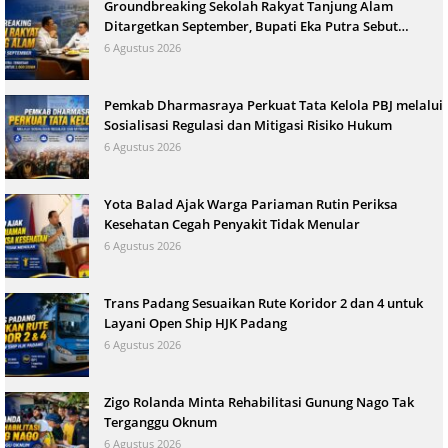
Groundbreaking Sekolah Rakyat Tanjung Alam
Ditargetkan September, Bupati Eka Putra Sebut
Terbesar di Indonesia
6 Agustus 2026
Pemkab Dharmasraya Perkuat Tata Kelola PBJ melalui
Sosialisasi Regulasi dan Mitigasi Risiko Hukum
6 Agustus 2026
Yota Balad Ajak Warga Pariaman Rutin Periksa
Kesehatan Cegah Penyakit Tidak Menular
6 Agustus 2026
Trans Padang Sesuaikan Rute Koridor 2 dan 4 untuk
Layani Open Ship HJK Padang
6 Agustus 2026
Zigo Rolanda Minta Rehabilitasi Gunung Nago Tak
Terganggu Oknum
6 Agustus 2026