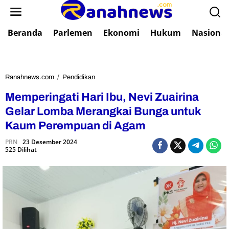
L
e
w
Beranda
Parlemen
Ekonomi
Hukum
Nasional
a
t
i
k
e
Ranahnews.com
/
Pendidikan
M
k
e
Memperingati Hari Ibu, Nevi Zuairina
o
m
n
p
Gelar Lomba Merangkai Bunga untuk
t
e
Kaum Perempuan di Agam
e
r
n
i
PRN
23 Desember 2024
525 Dilihat
n
g
a
t
i
H
a
r