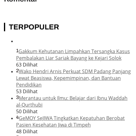
TERPOPULER
1
Gakkum Kehutanan Limpahkan Tersangka Kasus
Pembalakan Liar Sariak Bayang ke Kejari Solok
63 Dilihat
2
Wako Hendri Arnis Perkuat SDM Padang Panjang
Lewat Beasiswa, Kepemimpinan, dan Bantuan
Pendidikan
53 Dilihat
3
Merantau untuk Ilmu: Belajar dari Ibnu Waddah
al-Qurthubi
50 Dilihat
4
GeMOY SeJIWA Tingkatkan Kepatuhan Berobat
Pasien Kesehatan Jiwa di Timpeh
48 Dilihat