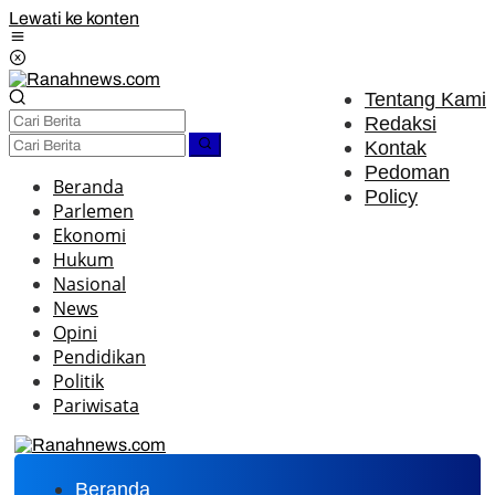
Lewati ke konten
Tentang Kami
Redaksi
Kontak
Pedoman
Beranda
Policy
Parlemen
Ekonomi
Hukum
Nasional
News
Opini
Pendidikan
Politik
Pariwisata
Beranda