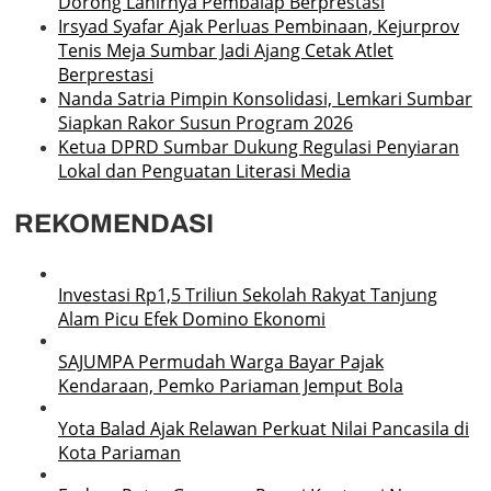
Dorong Lahirnya Pembalap Berprestasi
Irsyad Syafar Ajak Perluas Pembinaan, Kejurprov
Tenis Meja Sumbar Jadi Ajang Cetak Atlet
Berprestasi
Nanda Satria Pimpin Konsolidasi, Lemkari Sumbar
Siapkan Rakor Susun Program 2026
Ketua DPRD Sumbar Dukung Regulasi Penyiaran
Lokal dan Penguatan Literasi Media
REKOMENDASI
Investasi Rp1,5 Triliun Sekolah Rakyat Tanjung
Alam Picu Efek Domino Ekonomi
SAJUMPA Permudah Warga Bayar Pajak
Kendaraan, Pemko Pariaman Jemput Bola
Yota Balad Ajak Relawan Perkuat Nilai Pancasila di
Kota Pariaman