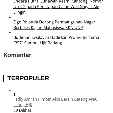
Endara Putra Gunawan Resmi Kantongi Nomor
Urut 2 pada Penetapan Calon Wali Nagari Aie
Dingin
Zigo Rolanda Dorong Pembangunan Nagari
Berbasis Kajian Mahasiswa KKN UNP
Budiman Swalayan Hadirkan Promo Bertema
“357” Sambut HJK Padang
Komentar
TERPOPULER
1
Fadly Amran Pimpin Aksi Bersih Batang Arau
Jelang HJK
59 Dilihat