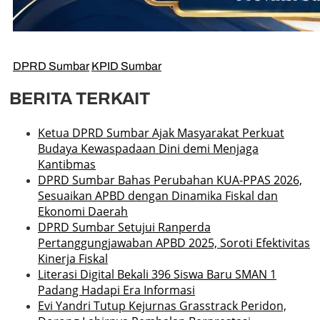
DPRD Sumbar
KPID Sumbar
BERITA TERKAIT
Ketua DPRD Sumbar Ajak Masyarakat Perkuat
Budaya Kewaspadaan Dini demi Menjaga
Kantibmas
DPRD Sumbar Bahas Perubahan KUA-PPAS 2026,
Sesuaikan APBD dengan Dinamika Fiskal dan
Ekonomi Daerah
DPRD Sumbar Setujui Ranperda
Pertanggungjawaban APBD 2025, Soroti Efektivitas
Kinerja Fiskal
Literasi Digital Bekali 396 Siswa Baru SMAN 1
Padang Hadapi Era Informasi
Evi Yandri Tutup Kejurnas Grasstrack Peridon,