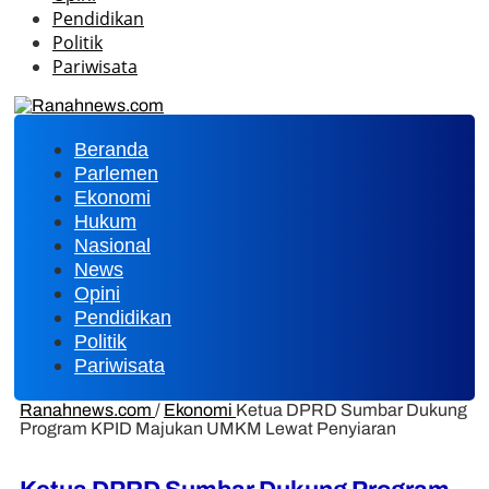
Pendidikan
Politik
Pariwisata
Beranda
Parlemen
Ekonomi
Hukum
Nasional
News
Opini
Pendidikan
Politik
Pariwisata
Ranahnews.com
/
Ekonomi
Ketua DPRD Sumbar Dukung
Program KPID Majukan UMKM Lewat Penyiaran