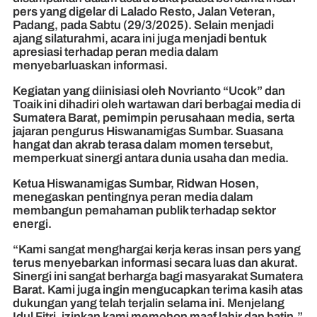
pers yang digelar di Lalado Resto, Jalan Veteran,
Padang, pada Sabtu (29/3/2025). Selain menjadi
ajang silaturahmi, acara ini juga menjadi bentuk
apresiasi terhadap peran media dalam
menyebarluaskan informasi.
Kegiatan yang diinisiasi oleh Novrianto “Ucok” dan
Toaik ini dihadiri oleh wartawan dari berbagai media di
Sumatera Barat, pemimpin perusahaan media, serta
jajaran pengurus Hiswanamigas Sumbar. Suasana
hangat dan akrab terasa dalam momen tersebut,
memperkuat sinergi antara dunia usaha dan media.
Ketua Hiswanamigas Sumbar, Ridwan Hosen,
menegaskan pentingnya peran media dalam
membangun pemahaman publik terhadap sektor
energi.
“Kami sangat menghargai kerja keras insan pers yang
terus menyebarkan informasi secara luas dan akurat.
Sinergi ini sangat berharga bagi masyarakat Sumatera
Barat. Kami juga ingin mengucapkan terima kasih atas
dukungan yang telah terjalin selama ini. Menjelang
Idul Fitri, izinkan kami memohon maaf lahir dan batin,”