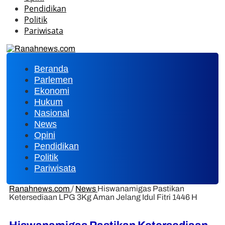
Pendidikan
Politik
Pariwisata
Beranda
Parlemen
Ekonomi
Hukum
Nasional
News
Opini
Pendidikan
Politik
Pariwisata
Ranahnews.com
/
News
Hiswanamigas Pastikan
Ketersediaan LPG 3Kg Aman Jelang Idul Fitri 1446 H