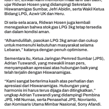
ujar Ridwan Hosen yang didampingi Sekretaris
Hiswanamigas Sumbar, Jefri Abidin, serta Wakil Ketua
Bidang LPG, Azwir UK dan Heru.
Di sela-sela acara, Ridwan Hosen juga kembali
menegaskan bahwa stok gas LPG 3kg tetap tersedia
dan dalam kondisi aman.
“Alhamdulillah, pasokan LPG 3kg aman dan cukup
untuk memenuhi kebutuhan masyarakat selama
Lebaran,” katanya dengan penuh optimisme.
Sementara itu, Ketua Jaringan Pemred Sumbar (JPS),
Adrian Tuswandi, yang mewakili insan pers,
menyampaikan apresiasi atas hubungan baik yang
telah terjalin dengan Hiswanamigas.
“Kami sangat berterima kasih atas perhatian dan
apresiasi dari Hiswanamigas. Hubungan yang
harmonis ini harus terus dijaga dan ditingkatkan,”
ungkap Adrian Tuswandi yang didampingi Pembina
JPS, HM Nurnas, serta Penasehat JPS, Novrianto,
dan Komisaris Utama Mimbar Nasional, Sony Afandi.