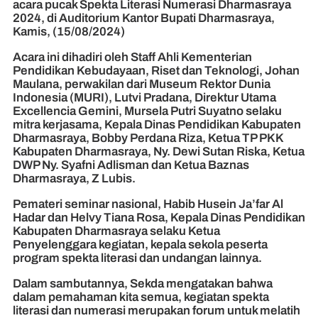
acara pucak Spekta Literasi Numerasi Dharmasraya
2024, di Auditorium Kantor Bupati Dharmasraya,
Kamis, (15/08/2024)
Acara ini dihadiri oleh Staff Ahli Kementerian
Pendidikan Kebudayaan, Riset dan Teknologi, Johan
Maulana, perwakilan dari Museum Rektor Dunia
Indonesia (MURI), Lutvi Pradana, Direktur Utama
Excellencia Gemini, Mursela Putri Suyatno selaku
mitra kerjasama, Kepala Dinas Pendidikan Kabupaten
Dharmasraya, Bobby Perdana Riza, Ketua TP PKK
Kabupaten Dharmasraya, Ny. Dewi Sutan Riska, Ketua
DWP Ny. Syafni Adlisman dan Ketua Baznas
Dharmasraya, Z Lubis.
Pemateri seminar nasional, Habib Husein Ja’far Al
Hadar dan Helvy Tiana Rosa, Kepala Dinas Pendidikan
Kabupaten Dharmasraya selaku Ketua
Penyelenggara kegiatan, kepala sekola peserta
program spekta literasi dan undangan lainnya.
Dalam sambutannya, Sekda mengatakan bahwa
dalam pemahaman kita semua, kegiatan spekta
literasi dan numerasi merupakan forum untuk melatih