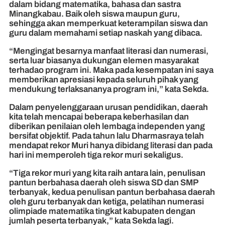
dalam bidang matematika, bahasa dan sastra
Minangkabau. Baik oleh siswa maupun guru,
sehingga akan memperkuat keterampilan siswa dan
guru dalam memahami setiap naskah yang dibaca.
“Mengingat besarnya manfaat literasi dan numerasi,
serta luar biasanya dukungan elemen masyarakat
terhadao program ini. Maka pada kesempatan ini saya
memberikan apresiasi kepada seluruh pihak yang
mendukung terlaksananya program ini,” kata Sekda.
Dalam penyelenggaraan urusan pendidikan, daerah
kita telah mencapai beberapa keberhasilan dan
diberikan penilaian oleh lembaga independen yang
bersifat objektif. Pada tahun lalu Dharmasraya telah
mendapat rekor Muri hanya dibidang literasi dan pada
hari ini memperoleh tiga rekor muri sekaligus.
“Tiga rekor muri yang kita raih antara lain, penulisan
pantun berbahasa daerah oleh siswa SD dan SMP
terbanyak, kedua penulisan pantun berbahasa daerah
oleh guru terbanyak dan ketiga, pelatihan numerasi
olimpiade matematika tingkat kabupaten dengan
jumlah peserta terbanyak,” kata Sekda lagi.