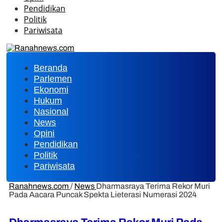
Pendidikan
Politik
Pariwisata
Beranda
Parlemen
Ekonomi
Hukum
Nasional
News
Opini
Pendidikan
Politik
Pariwisata
Ranahnews.com
/
News
Dharmasraya Terima Rekor Muri
Pada Aacara Puncak Spekta Lieterasi Numerasi 2024