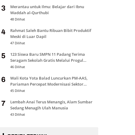
Merantau untuk Ilmu: Belajar dari Ibnu
3
Waddah al-Qurthubi
48 Dilihat
Rahmat Saleh Bantu Ribuan Bibit Produktif
4
Meski di Luar Dapil
47 Dilihat
123 Siswa Baru SMPN 11 Padang Terima
5
Seragam Sekolah Gratis Melalui Progul
Padang Juara
46 Dilihat
Wali Kota Yota Balad Luncurkan PM-AAS,
6
Pariaman Percepat Modernisasi Sektor
Pertanian
45 Dilihat
Lembah Anai Terus Menangis, Alam Sumbar
7
Sedang Menagih Ulah Manusia
43 Dilihat