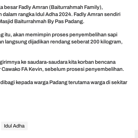
a besar Fadly Amran (Baiturrahmah Family),
 dalam rangka Idul Adha 2024. Fadly Amran sendiri
 Masjid Baiturrahmah By Pas Padang.
g itu, akan memimpin proses penyembelihan sapi
an langsung dijadikan rendang seberat 200 kilogram,
irimnya ke saudara-saudara kita korban bencana
bir Cawako FA Kevin, sebelum prosesi penyembelihan.
 dibagi kepada warga Padang terutama warga di sekitar
Idul Adha