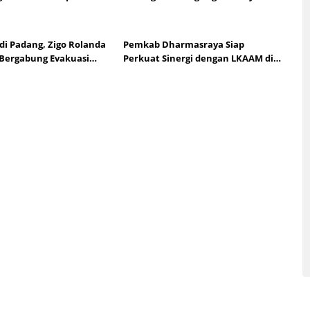
 Tingkat Nasional
 di Padang, Zigo Rolanda
Pemkab Dharmasraya Siap
Bergabung Evakuasi
Perkuat Sinergi dengan LKAAM di
njir
Bawah Kepemimpinan Marlon
Martua