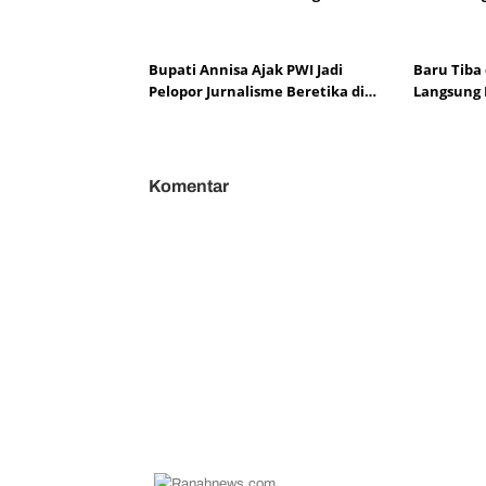
1
Pariaman Siapkan Bedah Rumah
Sumbar di
0
E
Bupati Annisa Ajak PWI Jadi
Baru Tiba
k
Pelopor Jurnalisme Beretika di
Langsung 
o
Tengah Perkembangan AI
Korban Ba
r
S
a
p
Komentar
i
.