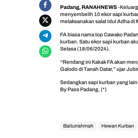
a
Padang, RANAHNEWS
-Keluarg
I
menyembelih 10 ekor sapi kurban
d
u
melaksanakan salat Idul Adha di
l
A
FA biasa nama top Cawako Padan
d
kurban. Satu ekor sapi kurban ak
h
Selasa (18/06/2024).
a
2
“Rendang ini Kakak FA akan meng
0
Galodo di Tanah Datar,” ujar Ju
2
4
Sedangkan sapi kurban yang lain
,
K
By Pass Padang. (*)
e
l
u
a
r
g
Baiturrahmah
Hewan Kurban
a
B