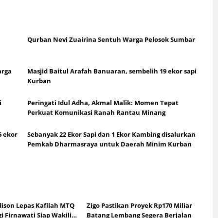
Qurban Nevi Zuairina Sentuh Warga Pelosok Sumbar
arga
Masjid Baitul Arafah Banuaran, sembelih 19 ekor sapi
Kurban
i
Peringati Idul Adha, Akmal Malik: Momen Tepat
Perkuat Komunikasi Ranah Rantau Minang
6 ekor
Sebanyak 22 Ekor Sapi dan 1 Ekor Kambing disalurkan
Pemkab Dharmasraya untuk Daerah Minim Kurban
ison Lepas Kafilah MTQ
Zigo Pastikan Proyek Rp170 Miliar
i Firnawati Siap Wakili
Batang Lembang Segera Berjalan