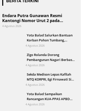
BERITA TERKINI
Endara Putra Gunawan Resmi
Kantongi Nomor Urut 2 pada
Penetapan Calon Wali Nagari Aie
4 Agustus 2026
Dingin
Yota Balad Salurkan Bantuan
Korban Pohon Tumbang,
Pemkot Pariaman Siapkan
4 Agustus 2026
Bedah Rumah
Zigo Rolanda Dorong
Pembangunan Nagari Berbasis
Kajian Mahasiswa KKN UNP
4 Agustus 2026
Sekda Medison Lepas Kafilah
MTQ KORPRI, Egi Firnawati Siap
Wakili Sumbar di Tingkat
4 Agustus 2026
Nasional
Yota Balad Sampaikan
Rancangan KUA-PPAS APBD
Kota Pariaman 2027 ke DPRD
4 Agustus 2026