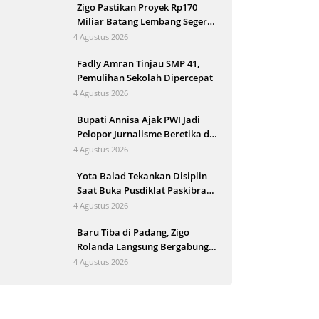
Zigo Pastikan Proyek Rp170
Miliar Batang Lembang Segera
Berjalan
4 Agustus 2026
Fadly Amran Tinjau SMP 41,
Pemulihan Sekolah Dipercepat
4 Agustus 2026
Bupati Annisa Ajak PWI Jadi
Pelopor Jurnalisme Beretika di
Tengah Perkembangan AI
4 Agustus 2026
Yota Balad Tekankan Disiplin
Saat Buka Pusdiklat Paskibraka
Pariaman
4 Agustus 2026
Baru Tiba di Padang, Zigo
Rolanda Langsung Bergabung
Evakuasi Korban Banjir
4 Agustus 2026