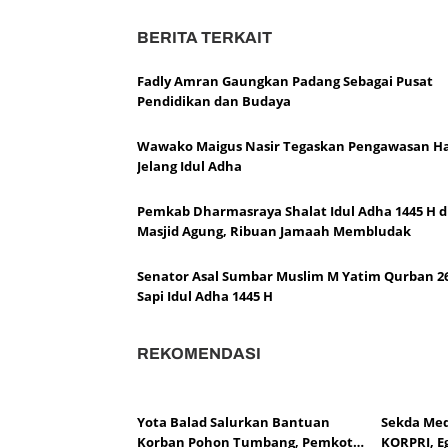
e
BERITA TERKAIT
s
a
r
Fadly Amran Gaungkan Padang Sebagai Pusat
F
Pendidikan dan Budaya
a
d
Wawako Maigus Nasir Tegaskan Pengawasan H
l
Jelang Idul Adha
y
A
Pemkab Dharmasraya Shalat Idul Adha 1445 H d
m
Masjid Agung, Ribuan Jamaah Membludak
r
a
Senator Asal Sumbar Muslim M Yatim Qurban 2
n
Sapi Idul Adha 1445 H
S
e
m
REKOMENDASI
b
e
l
i
Yota Balad Salurkan Bantuan
Sekda Med
h
Korban Pohon Tumbang, Pemkot
KORPRI, Eg