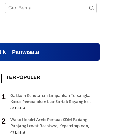
tik
Pariwisata
TERPOPULER
Gakkum Kehutanan Limpahkan Tersangka
1
Kasus Pembalakan Liar Sariak Bayang ke
Kejari Solok
60 Dilihat
Wako Hendri Arnis Perkuat SDM Padang
2
Panjang Lewat Beasiswa, Kepemimpinan,
dan Bantuan Pendidikan
49 Dilihat