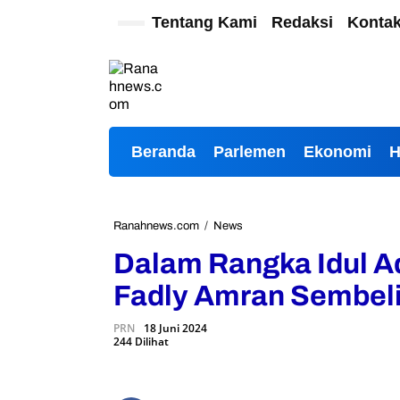
L
Tentang Kami
Redaksi
Konta
e
w
a
t
i
k
e
Beranda
Parlemen
Ekonomi
k
o
n
t
e
Ranahnews.com
/
News
D
n
a
Dalam Rangka Idul A
l
a
Fadly Amran Sembeli
m
R
PRN
18 Juni 2024
a
244 Dilihat
n
g
k