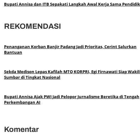
Bupati Annisa dan ITB Sepakati Langkah Awal Kerja Sama Pendid
REKOMENDASI
Penanganan Korban Banjir Padang Jadi Prioritas, Cerint Salurkan
Bantuan
Sekda Medison Lepas Kafilah MTQ KORPRI, Egi Firnawati Siap Wakil
Sumbar di Tingkat Nasional
Bupati Annisa Ajak PWI Jadi Pelopor Jurnalisme Beretika di Tengah
Perkembangan AI
Komentar