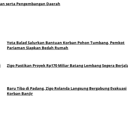
ikan serta Pengembangan Daerah
Yota Balad Salurkan Bantuan Korban Pohon Tumbang, Pemkot
Pariaman Siapkan Bedah Rumah
i
Zigo Pastikan Proyek Rp170 Miliar Batang Lembang Segera Berjal
Baru Tiba di Padang, Zigo Rolanda Langsung Bergabung Evakuasi
Korban Banjir