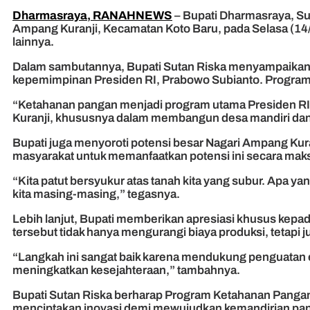
Dharmasraya, RANAHNEWS
– Bupati Dharmasraya, Su
Ampang Kuranji, Kecamatan Koto Baru, pada Selasa (14/1
lainnya.
Dalam sambutannya, Bupati Sutan Riska menyampaikan apr
kepemimpinan Presiden RI, Prabowo Subianto. Program i
“Ketahanan pangan menjadi program utama Presiden RI, y
Kuranji, khususnya dalam membangun desa mandiri dan
Bupati juga menyoroti potensi besar Nagari Ampang Kur
masyarakat untuk memanfaatkan potensi ini secara mak
“Kita patut bersyukur atas tanah kita yang subur. Apa 
kita masing-masing,” tegasnya.
Lebih lanjut, Bupati memberikan apresiasi khusus kepad
tersebut tidak hanya mengurangi biaya produksi, tetap
“Langkah ini sangat baik karena mendukung penguatan ek
meningkatkan kesejahteraan,” tambahnya.
Bupati Sutan Riska berharap Program Ketahanan Pangan i
menciptakan inovasi demi mewujudkan kemandirian pang