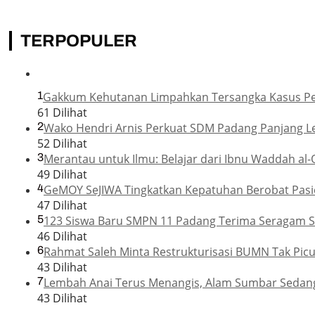
TERPOPULER
1
Gakkum Kehutanan Limpahkan Tersangka Kasus Pemb
61 Dilihat
2
Wako Hendri Arnis Perkuat SDM Padang Panjang L
52 Dilihat
3
Merantau untuk Ilmu: Belajar dari Ibnu Waddah al-
49 Dilihat
4
GeMOY SeJIWA Tingkatkan Kepatuhan Berobat Pasie
47 Dilihat
5
123 Siswa Baru SMPN 11 Padang Terima Seragam Se
46 Dilihat
6
Rahmat Saleh Minta Restrukturisasi BUMN Tak Pic
43 Dilihat
7
Lembah Anai Terus Menangis, Alam Sumbar Sedan
43 Dilihat