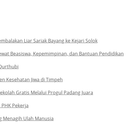
alakan Liar Sariak Bayang ke Kejari Solok
ewat Beasiswa, Kepemimpinan, dan Bantuan Pendidikan
Qurthubi
n Kesehatan Jiwa di Timpeh
kolah Gratis Melalui Progul Padang Juara
u PHK Pekerja
g Menagih Ulah Manusia