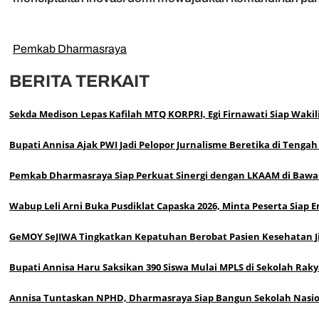
Pemkab Dharmasraya
BERITA TERKAIT
Sekda Medison Lepas Kafilah MTQ KORPRI, Egi Firnawati Siap Wakil
Bupati Annisa Ajak PWI Jadi Pelopor Jurnalisme Beretika di Teng
Pemkab Dharmasraya Siap Perkuat Sinergi dengan LKAAM di Ba
Wabup Leli Arni Buka Pusdiklat Capaska 2026, Minta Peserta Siap
GeMOY SeJIWA Tingkatkan Kepatuhan Berobat Pasien Kesehatan J
Bupati Annisa Haru Saksikan 390 Siswa Mulai MPLS di Sekolah Ra
Annisa Tuntaskan NPHD, Dharmasraya Siap Bangun Sekolah Nasion