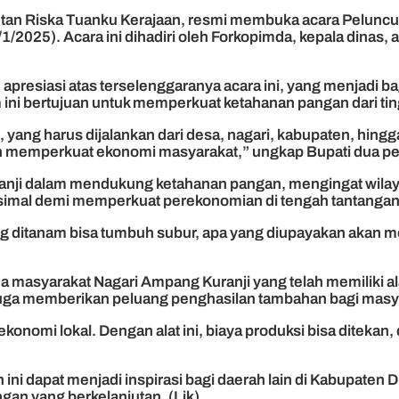
tan Riska Tuanku Kerajaan, resmi membuka acara Peluncu
/2025). Acara ini dihadiri oleh Forkopimda, kepala dinas,
esiasi atas terselenggaranya acara ini, yang menjadi bagi
ni bertujuan untuk memperkuat ketahanan pangan dari ting
ang harus dijalankan dari desa, nagari, kabupaten, hingga
 memperkuat ekonomi masyarakat,” ungkap Bupati dua per
anji dalam mendukung ketahanan pangan, mengingat wilayah
simal demi memperkuat perekonomian di tengah tantangan
yang ditanam bisa tumbuh subur, apa yang diupayakan akan 
a masyarakat Nagari Ampang Kuranji yang telah memiliki al
i juga memberikan peluang penghasilan tambahan bagi masy
onomi lokal. Dengan alat ini, biaya produksi bisa diteka
ni dapat menjadi inspirasi bagi daerah lain di Kabupaten 
an yang berkelanjutan. (Lik)