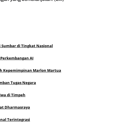
i Sumbar di Tingkat Nasional
ah Perkembangan AI
wah Kepemimpinan Marlon Martua
 Emban Tugas Negara
iwa di Timpeh
kyat Dharmasraya
al Terintegrasi