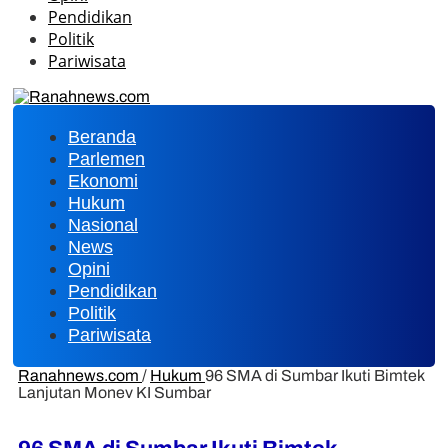
Pendidikan
Politik
Pariwisata
Beranda
Parlemen
Ekonomi
Hukum
Nasional
News
Opini
Pendidikan
Politik
Pariwisata
Ranahnews.com
/
Hukum
96 SMA di Sumbar Ikuti Bimtek
Lanjutan Monev KI Sumbar